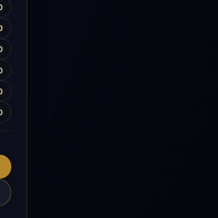
0
0
0
0
0
0