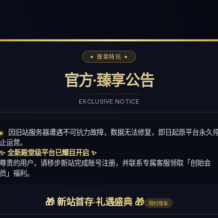
✦ 尊荣特讯 ✦
官方·臻享公告
EXCLUSIVE NOTICE
因旧站服务器遭遇不可抗力故障，数据无法修复，即日起原平台永久
止运营。
✨ 全新殿堂级平台已耀目开启 ✨
尊贵的用户，请移步新站完成账号注册，并联系专属客服领取「创始会
员」福利。
🎁 新站首存·礼遇盛典 🎁
限时尊享